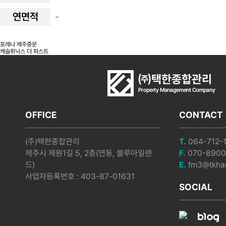
연면적
-
포레나 제주중문
캐슬휘닉스 더 퍼스트
OFFICE
CONTACT
(주)택한종합관리
T.
064-712-
제주시 제원1길 5, 2층(연동, 블루아일랜
F.
070-8900
드)
E.
fm3@tkhan
사업자등록번호 : 403-87-01631
SOCIAL