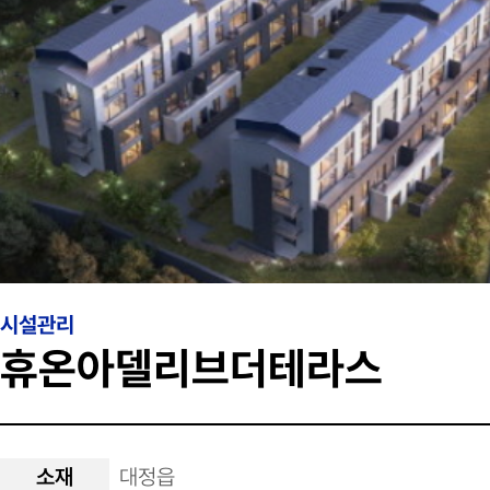
시설관리
휴온아델리브더테라스
소재
대정읍