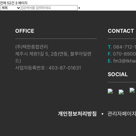
전체 52건
3 페이지
OFFICE
CONTACT
(주)택한종합관리
T.
064-712-
제주시 제원1길 5, 2층(연동, 블루아일랜
F.
070-8900
드)
E.
fm3@tkhan
사업자등록번호 : 403-87-01631
SOCIAL
개인정보처리방침
관리자페이